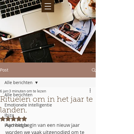
Post
Alle berichten
6 jan
3 minuten om te lezen
Alle berichten
Rituelen om in het jaar te
Emotionele Intelligentie
landen.
Ibiza
Beoordeeld met NaN uit 5 sterren.
Aan het begin van een nieuw jaar 
Psychologie
worden we vaak uitgenodigd om te 