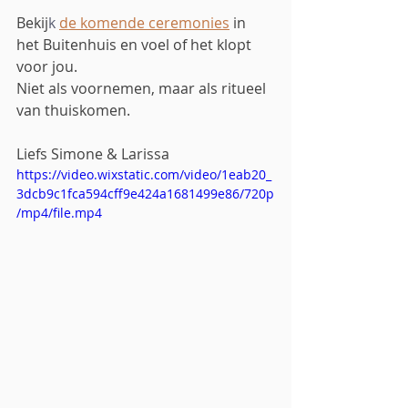
Bekij
k
de komende ceremonies
in 
het Buitenhuis en voel of het klopt 
voor jou.
Niet als voornemen, maar als ritueel 
van thuiskomen.
Liefs Simone & Larissa
https://video.wixstatic.com/video/1eab20_
3dcb9c1fca594cff9e424a1681499e86/720p
/mp4/file.mp4