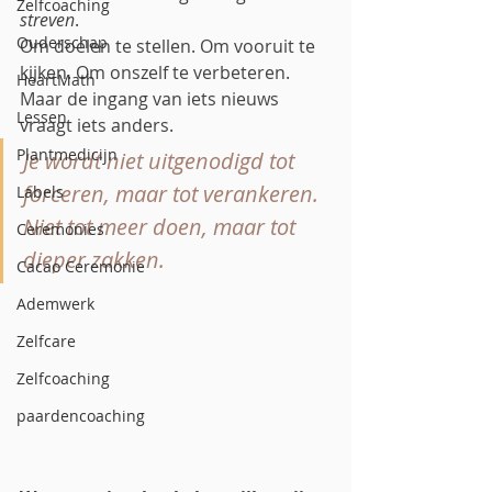
Zelfcoaching
streven
. 
Ouderschap
Om doelen te stellen. Om vooruit te 
kijken. Om onszelf te verbeteren.
HeartMath
Maar de ingang van iets nieuws 
Lessen
vraagt iets anders.
Plantmedicijn
Je wordt niet uitgenodigd tot 
forceren, maar tot verankeren. 
Labels
Niet tot meer doen, maar tot 
Ceremonies
dieper zakken.
Cacao Ceremonie
Ademwerk
Zelfcare
Zelfcoaching
paardencoaching