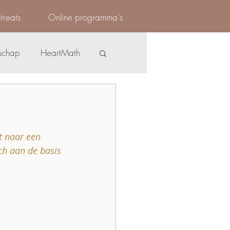
treats
Online programma's
Inloggen
schap
HeartMath
Zelfcare
t naar een 
h aan de basis 