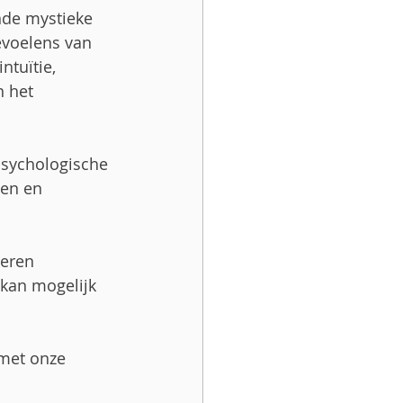
de mystieke 
evoelens van 
tuïtie, 
 het 
psychologische 
gen en 
leren 
kan mogelijk 
met onze 