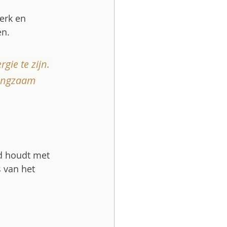
erk en 
en.
ie te zijn. 
langzaam 
d houdt met 
 van het 