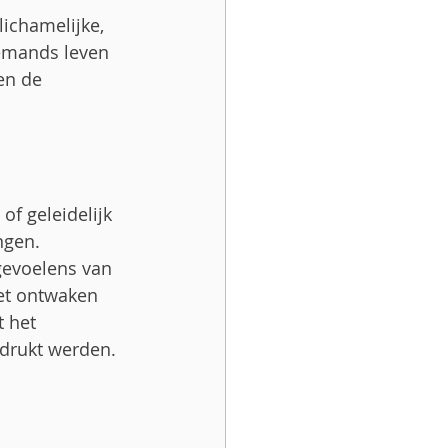
ichamelijke, 
iemands leven 
en de 
f geleidelijk 
ngen.
gevoelens van 
et ontwaken 
 het 
drukt werden.