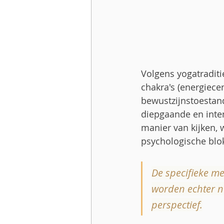
Volgens yogatraditi
chakra's (energiecen
bewustzijnstoestan
diepgaande en inten
manier van kijken, 
psychologische blo
De specifieke m
worden echter n
perspectief.