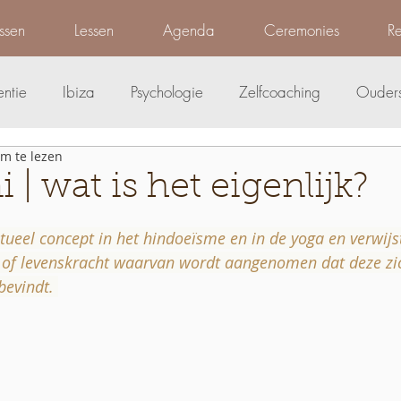
ssen
Lessen
Agenda
Ceremonies
Re
entie
Ibiza
Psychologie
Zelfcoaching
Ouder
m te lezen
abels
Ceremonies
Cacao Ceremonie
Ademwerk
 | wat is het eigenlijk?
N uit 5 sterren.
hing
itueel concept in het hindoeïsme en in de yoga en verwijs
 of levenskracht waarvan wordt aangenomen dat deze zic
evindt. 