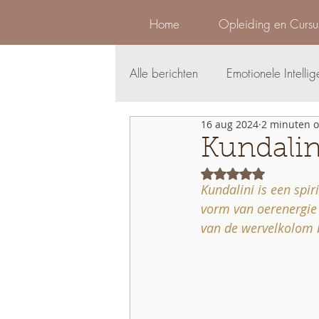
Home
Opleiding en Cursu
Alle berichten
Emotionele Intellig
16 aug 2024
2 minuten o
Lessen
Plantmedicijn
L
Kundalini
Beoordeeld met Na
Zelfcoaching
paardencoac
Kundalini is een spir
vorm van oerenergie
van de wervelkolom b