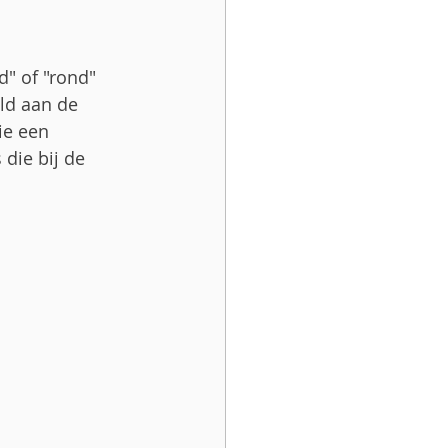
" of "rond" 
ld aan de 
ie een 
die bij de 