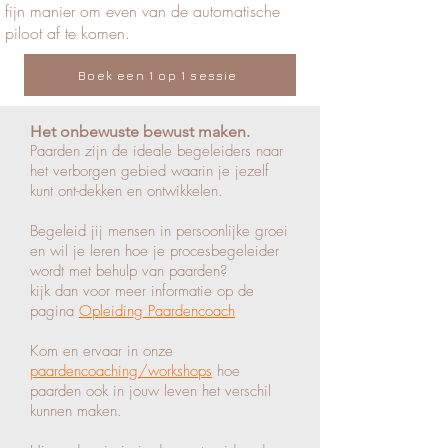
fijn manier om even van de automatische
piloot af te komen.
Boek een 1 op 1 sessie
Het onbewuste bewust maken.
Paarden zijn de ideale begeleiders naar
het verborgen gebied waarin je jezelf
kunt ont-dekken en ontwikkelen.
Begeleid jij mensen in persoonlijke groei
en wil je leren hoe je procesbegeleider
wordt met behulp van paarden?
kijk dan voor meer informatie op de
pagina
Opleiding Paardencoach
Kom en ervaar in onze
paardencoaching/workshops
hoe
paarden ook in jouw leven het verschil
kunnen maken.