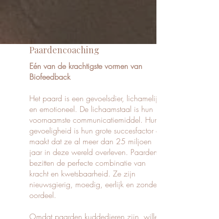
Paardencoaching
Eén van de krachtigste vormen van
Biofeedback
Het paard is een gevoelsdier, lichamelijk
en emotioneel. De lichaamstaal is hun
voornaamste communicatiemiddel. Hun
gevoeligheid is hun grote succesfactor en
maakt dat ze al meer dan 25 miljoen
jaar in deze wereld overleven. Paarden
bezitten de perfecte combinatie van
kracht en kwetsbaarheid. Ze zijn
nieuwsgierig, moedig, eerlijk en zonder
oordeel.
Omdat paarden kuddedieren zijn, willen