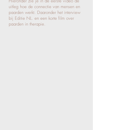
Hieronder zie je in de eerste video de
uitleg hoe de connectie van mensen en
paarden werkt. Daaronder het interview
bij Editie NL. en een korte film over
paarden in therapie.