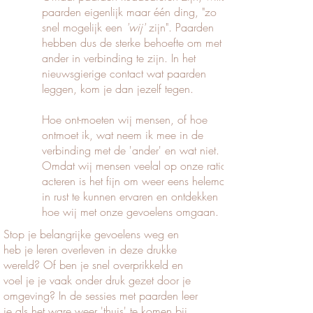
paarden eigenlijk maar één ding, "zo
snel mogelijk een
'wij'
zijn". Paarden
hebben dus de sterke behoefte om met de
ander in verbinding te zijn. In het
nieuwsgierige contact wat paarden
leggen, kom je dan jezelf tegen.
Hoe ont-moeten wij mensen, of hoe
ontmoet ik, wat neem ik mee in de
verbinding met de 'ander' en wat niet.
Omdat wij mensen veelal op onze ratio
acteren is het fijn om weer eens helemaal
in rust te kunnen ervaren en ontdekken
hoe wij met onze gevoelens omgaan.
Stop je belangrijke gevoelens weg en
heb je leren overleven in deze drukke
wereld? Of ben je snel overprikkeld en
voel je je vaak onder druk gezet door je
omgeving? In de sessies met paarden leer
je als het ware weer 'thuis' te komen bij