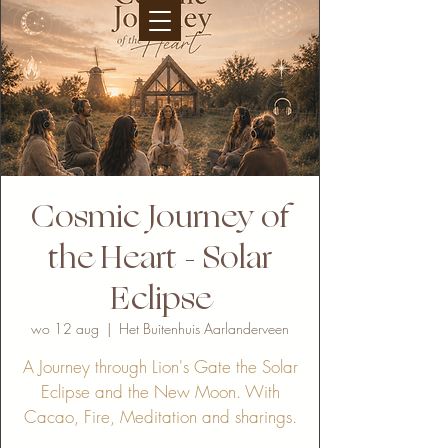
Cosmic Journey of
the Heart - Solar
Eclipse
wo 12 aug
  |  
Het Buitenhuis Aarlanderveen
A Journey through Lion's Gate the Solar
Eclipse and the New Moon. With
Cacao, Fire, Meditation and sharings.