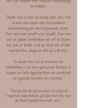
die jou helpen een nieuwe beweging
te maken.
Deze reis is niet zo maar een reis, het
is een reis naar een bijzondere
bestemming en een bijzonder doel.
Een reis met jezelf voor jezelf. Een reis
om te gaan ontdekken en stil te staan
bij wie je bent, wat je doet en of dat
aansluit bij degene die je wilt zijn.
In deze reis zul je ervaren en
ontdekken wat een gezonde balans is
tussen je ratio (gedachten en analyse)
en gevoel (emotie en intuïtie).
"Voel jij dat dit bij jou past en wil je de
volgende stap maken, ga dan met ons mee
op deze transformerende reis".