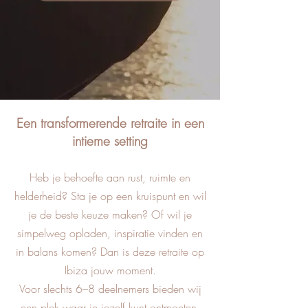
Een transformerende retraite in een
intieme setting
Heb je behoefte aan rust, ruimte en
helderheid? Sta je op een kruispunt en wil
je de beste keuze maken? Of wil je
simpelweg opladen, inspiratie vinden en
in balans komen? Dan is deze retraite op
Ibiza jouw moment.
Voor slechts 6–8 deelnemers bieden wij
een plek waar je jezelf kunt ontmoeten,