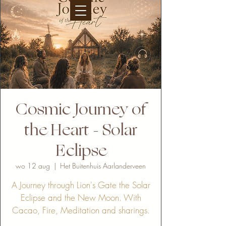
Cosmic Journey of
the Heart - Solar
Eclipse
wo 12 aug
  |  
Het Buitenhuis Aarlanderveen
A Journey through Lion's Gate the Solar
Eclipse and the New Moon. With
Cacao, Fire, Meditation and sharings.