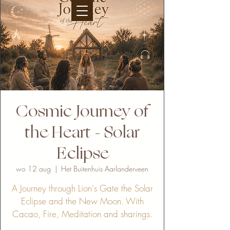
Cosmic Journey of
the Heart - Solar
Eclipse
wo 12 aug
  |  
Het Buitenhuis Aarlanderveen
A Journey through Lion's Gate the Solar
Eclipse and the New Moon. With
Cacao, Fire, Meditation and sharings.