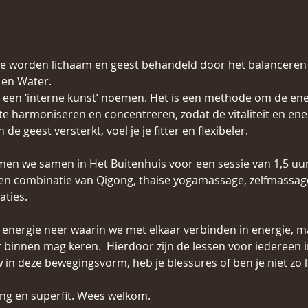
e worden lichaam en geest behandeld door het balanceren v
en Water.  
 een ‘interne kunst’ noemen. Het is een methode om de ene
e harmoniseren en concentreren, zodat de vitaliteit en ener
e geest versterkt, voel je je fitter en flexibeler.
en we samen in Het Buitenhuis voor een sessie van 1,5 uur
 een combinatie van Qigong, thaise yogamassage, zelfmassage
ties.
 energie neer waarin we met elkaar verbinden in energie, m
 binnen mag keren.  Hierdoor zijn de lessen voor iedereen i
 in deze bewegingsvorm, heb je blessures of ben je niet zo 
ng en superfit. Wees welkom.