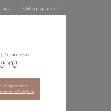
treats
Online programma's
Inloggen
 |  
Aarlanderveen
igong
ie is afgesloten
ementen bekijken