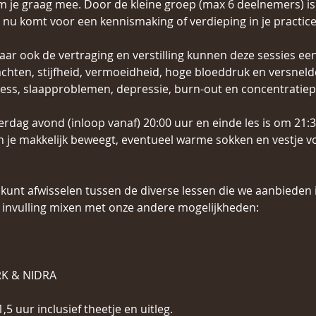
m je graag mee. Door de kleine groep (max 6 deelnemers) is 
e nu komt voor een kennismaking of verdieping in je practice
ar ook de vertraging en verstilling kunnen deze sessies een
achten, stijfheid, vermoeidheid, hoge bloeddruk en versneld
ress, slaapproblemen, depressie, burn-out en concentratie
rdag avond (inloop vanaf) 20:00 uur en einde les is om 21:3
n je makkelijk beweegt, eventueel warme sokken en vestje v
ker kunt afwisselen tussen de diverse lessen die we aanbieden 
invulling mixen met onze andere mogelijkheden:
K & NIDRA
,5 uur inclusief theetje en uitleg.