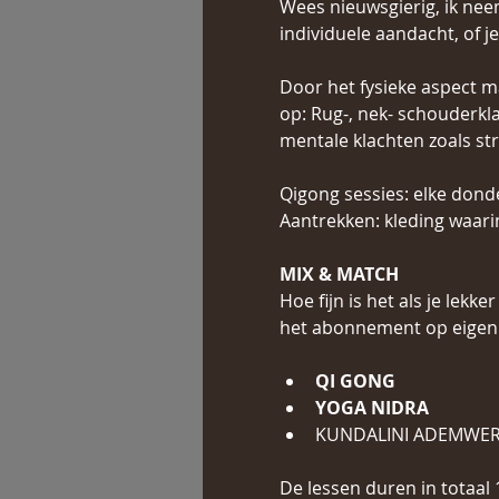
Wees nieuwsgierig, ik nee
individuele aandacht, of j
Door het fysieke aspect ma
op: Rug-, nek- schouderkl
mentale klachten zoals st
Qigong sessies: elke donde
Aantrekken: kleding waari
MIX & MATCH
Hoe fijn is het als je lek
het abonnement op eigen 
QI GONG
YOGA NIDRA
KUNDALINI ADEMWER
De lessen duren in totaal 1