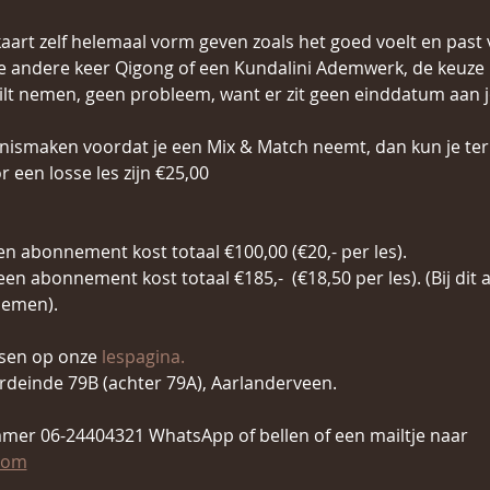
kaart zelf helemaal vorm geven zoals het goed voelt en past 
e andere keer Qigong of een Kundalini Ademwerk, de keuze i
wilt nemen, geen probleem, want er zit geen einddatum aa
nismaken voordat je een Mix & Match neemt, dan kun je ter
 een losse les zijn €25,00
een abonnement kost totaal €100,00 (€20,- per les).
 een abonnement kost totaal €185,-  (€18,50 per les). (Bij d
nemen).
ssen op onze 
lespagina.
deinde 79B (achter 79A), Aarlanderveen.
mer 06-24404321 WhatsApp of bellen of een mailtje naar 
com