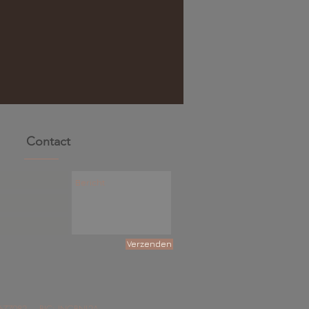
Contact
Verzenden
9677082 - BIC: INGBNL2A