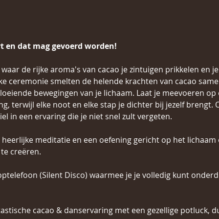
rt en dat mag gevoerd worden! 
waar de rijke aroma's van cacao je zintuigen prikkelen en je
eke ceremonie smelten de helende krachten van cacao same
loeiende bewegingen van je lichaam. Laat je meevoeren op ee
, terwijl elke noot en elke stap je dichter bij jezelf brengt
el in een ervaring die je niet snel zult vergeten.
eerlijke meditatie en een oefening gericht op het lichaam
 te creëren.
koptelefoon (Silent Disco) waarmee je je volledig kunt onder
astische cacao & danservaring met een gezellige potluck, d