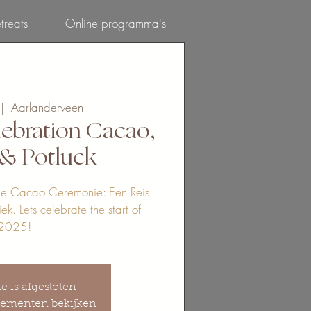
treats
Online programma's
Inloggen
 |  
Aarlanderveen
ebration Cacao,
& Potluck
e Cacao Ceremonie: Een Reis
. Lets celebrate the start of
ie is afgesloten
ementen bekijken