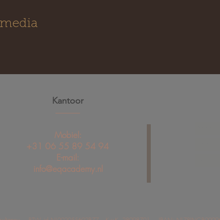
 media
Kantoor
Mobiel:
+31 06 55 89 54 94
E-mail:
info@eqacademy.nl
onsultancy - BTW -id NL002055602B77 - K.v.K. 28098701 - IBAN: NL78INGB000