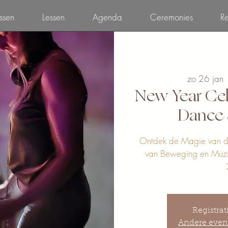
ssen
Lessen
Agenda
Ceremonies
Re
zo 26 jan
 
New Year Cel
Dance 
Ontdek de Magie van d
van Beweging en Muziek
Registrat
Andere even