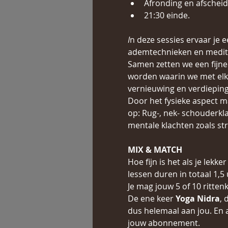
Afronding en afscheid
21:30 einde.
I
n deze sessies ervaar je 
ademtechnieken en medita
Samen zetten we een fijne
worden waarin we met elka
vernieuwing en verdieping 
Door het fysieke aspect ma
op: Rug-, nek- schouderkl
mentale klachten zoals st
MIX & MATCH
Hoe fijn is het als je lek
lessen duren in totaal 1,5 
Je mag jouw 5 of 10 ritten
De ene keer 
Yoga Nidra
, 
dus helemaal aan jou. En 
jouw abonnement.