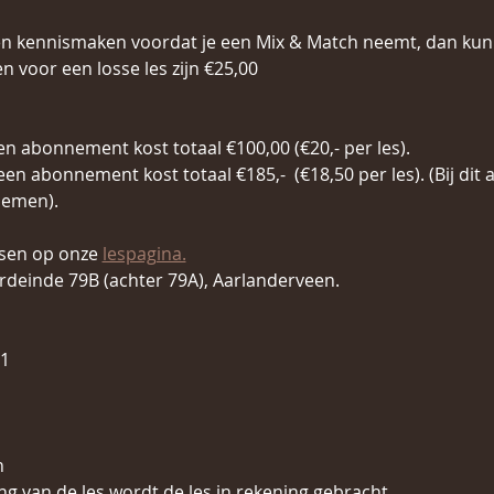
en kennismaken voordat je een Mix & Match neemt, dan kun 
n voor een losse les zijn €25,00
een abonnement kost totaal €100,00 (€20,- per les).
 een abonnement kost totaal €185,-  (€18,50 per les). (Bij d
nemen).
ssen op onze 
lespagina.
deinde 79B (achter 79A), Aarlanderveen.
21
n
g van de les wordt de les in rekening gebracht.