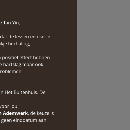
 Tao Yin, 
dat de lessen een serie 
je herhaling, 
 positief effect hebben 
e hartslag maar ook 
problemen.
in Het Buitenhuis. De 
voor jou.
en Ademwerk
, de keuze is 
it geen einddatum aan 