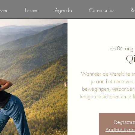
ssen
Lessen
Agenda
Ceremonies
Re
do 06 aug
Q
Wanneer de wereld te s
je aan het ritme van 
bewegingen, verbonden 
terug in je lichaam en je l
Registrat
Andere even