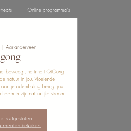
treats
Online programma's
Inloggen
  |  
Aarlanderveen
igong
nel beweegt, herinnert QiGong
de natuur in jou. Vloeiende
aan je ademhaling brengt jou
ichaam in zijn natuurlijke stroom.
ie is afgesloten
ementen bekijken