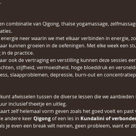
.
een combinatie van Qigong, thaise yogamassage, zelfmassage
ties.
 energie neer waarin we met elkaar verbinden in energie, zo
ar kunnen groeien in de oefeningen. Met elke week een stuk
in de practice.
ar ook de vertraging en verstilling kunnen deze sessies een
achten, stijfheid, vermoeidheid, hoge bloeddruk en versneld
ress, slaapproblemen, depressie, burn-out en concentratie
ker kunt afwisselen tussen de diverse lessen die we aanbieden 
uur inclusief theetje en uitleg.
kaart zelf helemaal vorm geven zoals het goed voelt en past 
de andere keer 
Qigong
 of een les in 
Kundalini of verbond
als je even een break wilt nemen, geen probleem, want er z