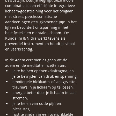
bewustzijn. Dus, je begrijpt deze mooie 
combinatie is een efficiënte integratieve 
lichaam-geesttraining voor het omgaan 
met stress, psychosomatische 
aandoeningen (terugkomende pijn in het 
lijf) en bevordert ontspanning in het 
hele fysieke en mentale lichaam.  De 
Kundalini & Nidra werkt tevens als 
preventief instrument en houdt je vitaal 
en veerkrachtig.
In de Adem ceremonies gaan we de 
adem en de meditatie inzetten om:
je te helpen openen (diafragma) en 
je te bevrijden van druk en spanning,
emotionele blokkades of vastgezette 
trauma’s in je lichaam op te lossen,
energie beter door je lichaam te laat 
stromen,
je te helen van oude pijn en 
blessures,
rust te vinden in een overprikkelde 