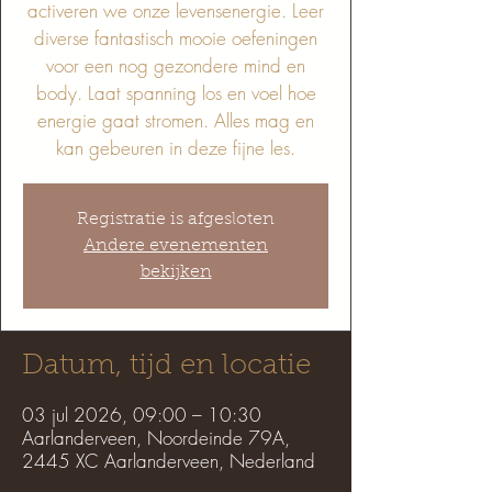
activeren we onze levensenergie. Leer
diverse fantastisch mooie oefeningen
voor een nog gezondere mind en
body. Laat spanning los en voel hoe
energie gaat stromen. Alles mag en
kan gebeuren in deze fijne les.
Registratie is afgesloten
Andere evenementen
bekijken
Datum, tijd en locatie
03 jul 2026, 09:00 – 10:30
Aarlanderveen, Noordeinde 79A,
2445 XC Aarlanderveen, Nederland