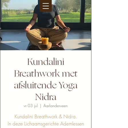
Kundalini
Breathwork met
afsluitende Yoga
Nidra
vr 03 jul
  |  
Aarlanderveen
Kundalini Breathwork & Nidra.
In deze Lichaamsgerichte Ademlessen