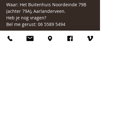
Waar: Het Buitenhuis Noordeinde 79B 
(achter 79A), Aarlanderveen.
Heb je nog vragen?
Bel me gerust: 06 5589 5494
Liefs Larissa
- link naar de algemene pagina van 
de 
lessen.
- link naar 
de agenda 
voor andere 
bijeenkomsten, sessies en ceremonies.
*Annuleringsvoorwaarden
Binnen 24 uur voor aanvang van de les 
wordt de les in rekening gebracht.
Als er minder dan twee deelnemers zijn, 
kan het zijn dat de les wordt 
geannuleerd.
#yoganidra
#ontspanning
#alphenaandenrijn
#yoga
#nidra