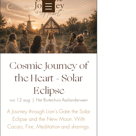
Cosmic Journey of
the Heart - Solar
Eclipse
wo 12 aug
  |  
Het Buitenhuis Aarlanderveen
A Journey through Lion's Gate the Solar
Eclipse and the New Moon. With
Cacao, Fire, Meditation and sharings.