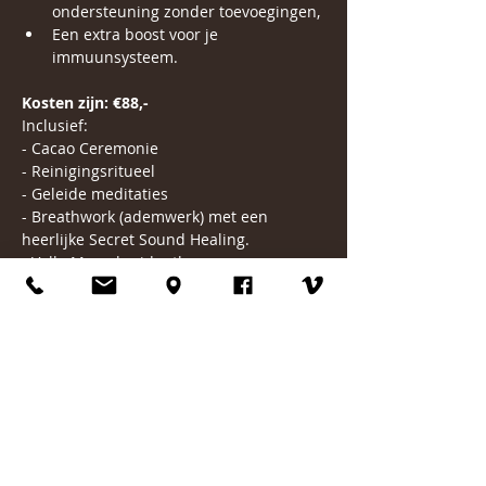
ondersteuning zonder toevoegingen,
Een extra boost voor je 
immuunsysteem.
Kosten zijn: €88,-
Inclusief:
- Cacao Ceremonie
- Reinigingsritueel
- Geleide meditaties
- Breathwork (ademwerk) met een 
heerlijke Secret Sound Healing.
- Volle Maan kruidenthee
- Fruit en ander lekkers tijdens de 
sharing circle aan het einde.
Na je aanmelding ontvang je een 
bevestiging in de mail met de rest van 
de informatie.
Liefs Simone & Larissa