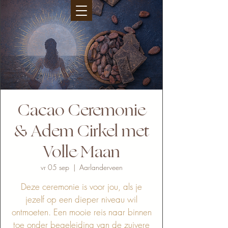
Cacao Ceremonie
& Adem Cirkel met
Volle Maan
vr 05 sep
  |  
Aarlanderveen
Deze ceremonie is voor jou, als je
jezelf op een dieper niveau wil
ontmoeten. Een mooie reis naar binnen
toe onder begeleiding van de zuivere