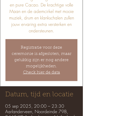
en pure Cacao. De krachtige volle
Maan en de ademcirkel met mooie
muziek, drum en klankschalen zullen
jouw ervaring extra versterken en
ondersteunen.
Registratie voor deze
ceremonie is afgesloten, maar
gelukkig zijn er nog andere
mogelijkheden.
Check hier de data
Datum, tijd en locatie
05 sep 2025, 20:00 – 23:30
Aarlanderveen, Noordeinde 79B,