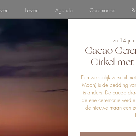
ssen
Lessen
Agenda
Ceremonies
Re
zo 14 jun
 
Cacao Cer
Cirkel me
Een wezenlijk verschil me
Maan) is de bedding va
is anders. De cacao dra
de ene ceremonie verdiep
de nieuwe maan een z