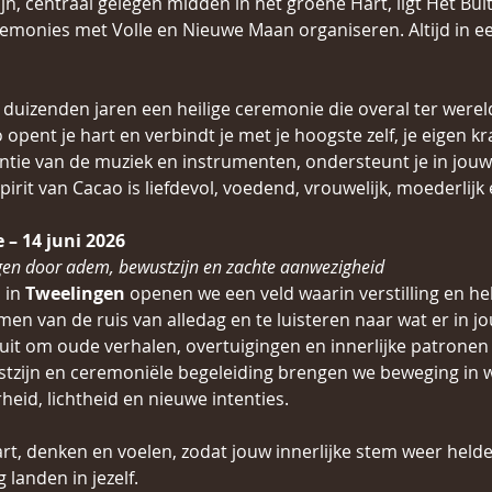
jn, centraal gelegen midden in het groene Hart, ligt Het Bui
emonies met Volle en Nieuwe Maan organiseren. Altijd in ee
al duizenden jaren een heilige ceremonie die overal ter wereld 
o opent je hart en verbindt je met je hoogste zelf, je eigen k
ntie van de muziek en instrumenten, ondersteunt je in jouw 
 Spirit van Cacao is liefdevol, voedend, vrouwelijk, moederlijk
– 14 juni 2026
gen door adem, bewustzijn en zachte aanwezigheid
in 
Tweelingen
 openen we een veld waarin verstilling en 
n van de ruis van alledag en te luisteren naar wat er in j
uit om oude verhalen, overtuigingen en innerlijke patronen 
ijn en ceremoniële begeleiding brengen we beweging in wat
eid, lichtheid en nieuwe intenties.
t, denken en voelen, zodat jouw innerlijke stem weer helde
landen in jezelf.