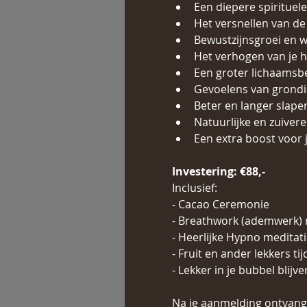
Een diepere spirituele
Het versnellen van de
Bewustzijnsgroei en wa
Het verhogen van je h
Een groter lichaamsbe
Gevoelens van grondi
Beter en langer slape
Natuurlijke en zuiver
Een extra boost voor
Investering: €88,-
Inclusief:
- Cacao Ceremonie 
- Breathwork (ademwerk) 
- Heerlijke Hypno meditat
- Fruit en ander lekkers ti
- Lekker in je bubbel blijve
Na je aanmelding ontvang 