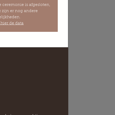
e ceremonie is afgesloten,
 zijn er nog andere
lijkheden.
hier de data