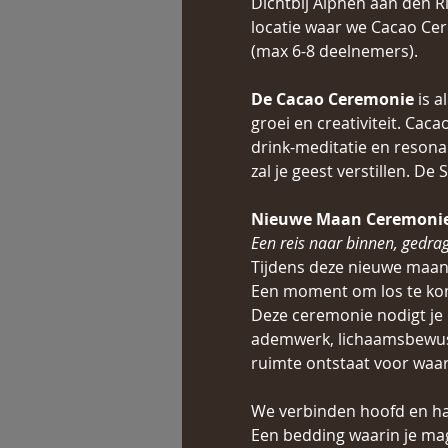
Dichtbij Alphen aan den Ri
locatie waar we Cacao Cer
(max 6-8 deelnemers).
De Cacao Ceremonie
 is 
groei en creativiteit. Caca
drink-meditatie en resona
zal je geest verstillen. De
Nieuwe Maan Ceremonie 
Een reis naar binnen, gedra
Tijdens deze nieuwe maan 
Een moment om los te kome
Deze ceremonie nodigt je 
ademwerk, lichaamsbewustz
ruimte ontstaat voor waarh
We verbinden hoofd en har
Een bedding waarin je mag 