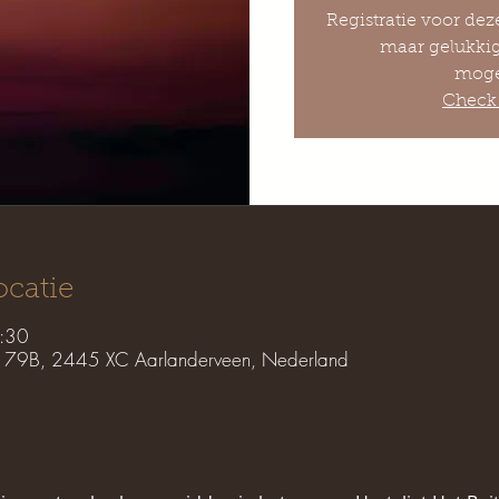
Registratie voor dez
maar gelukkig
moge
Check 
ocatie
:30
de 79B, 2445 XC Aarlanderveen, Nederland