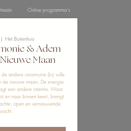
treats
Online programma's
Inloggen
 |  
Het Buitenhuis
emonie & Adem
t Nieuwe Maan
t de andere ceremonie (bij volle
n de nieuwe maan. De energie
agt een andere intentie. Waar
t en naar binnen keert, brengt
achte, open en vernieuwende
kracht.