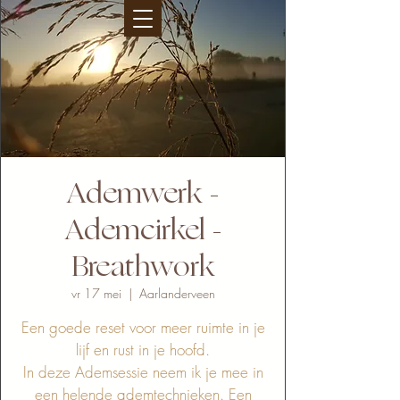
Ademwerk -
Ademcirkel -
Breathwork
vr 17 mei
  |  
Aarlanderveen
Een goede reset voor meer ruimte in je
lijf en rust in je hoofd.
In deze Ademsessie neem ik je mee in
een helende ademtechnieken. Een