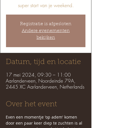
super start van je weekend.
Registratie is afgesloten
Andere evenementen
bekijken
Datum, tijd en locatie
17 mei 2024, 09:30 – 11:00
Aarlanderveen, Noordeinde 79A,
2445 XC Aarlanderveen, Netherlands
Over het event
Even een momentje 'op adem' komen 
door een paar keer diep te zuchten is al 