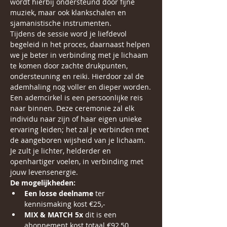
wordt hierbij ondersteund door fijne 
muziek, maar ook klankschalen en 
sjamanistische instrumenten.
Tijdens de sessie word je liefdevol 
begeleid in het proces, daarnaast helpen 
we je beter in verbinding met je lichaam 
te komen door zachte drukpunten, 
ondersteuning en reiki. Hierdoor zal de 
ademhaling nog voller en dieper worden.
Een ademcirkel is een persoonlijke reis 
naar binnen. Deze ceremonie zal elk 
individu naar zijn of haar eigen unieke 
ervaring leiden; het zal je verbinden met 
de aangeboren wijsheid van je lichaam. 
Je zult je lichter, helderder en 
openhartiger voelen, in verbinding met 
jouw levensenergie.
De mogelijkheden:
Een losse deelname
 ter 
kennismaking kost €25,-
MIX & MATCH 5x
 dit is een 
abonnement kost totaal €92,50 