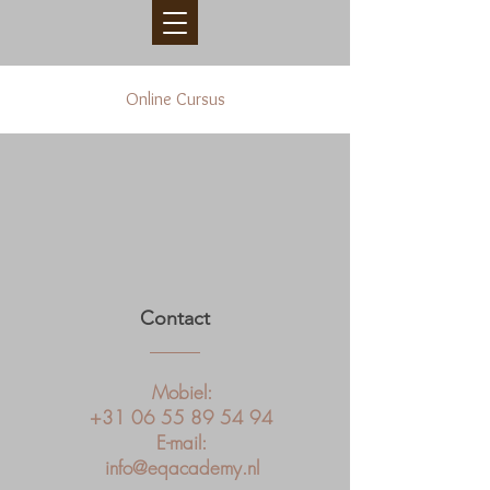
Online Cursus
Contact
Mobiel:
+31 06 55 89 54 94
E-mail:
info@eqacademy.nl