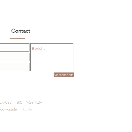
Contact
Verzenden
9677082 - BIC: INGBNL2A
e Voorwaarden
-
klachten