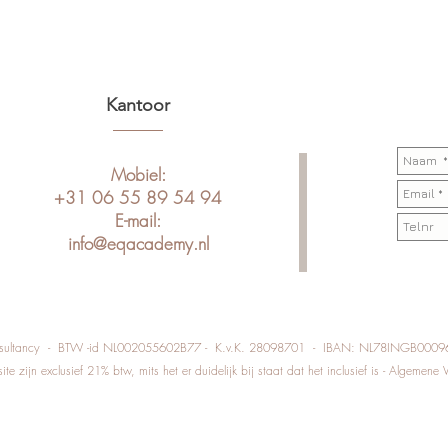
Kantoor
Mobiel:
+31 06 55 89 54 94
E-mail:
info@eqacademy.nl
onsultancy - BTW -id NL002055602B77 - K.v.K. 28098701 - IBAN: NL78INGB000
ite zijn exclusief 21% btw, mits het er duidelijk bij staat dat het inclusief is - Algemen