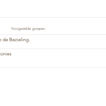
ssen
Lessen
Agenda
Ceremonies
Re
Voorgestelde groepen
de Bezieling.
onies