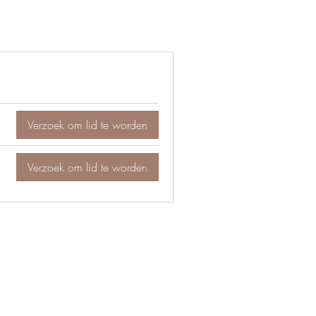
treats
Online programma's
Inloggen
Verzoek om lid te worden
Verzoek om lid te worden