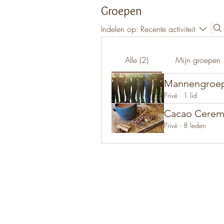
Groepen
Home
Opleiding en Cursu
Indelen op:
Recente activiteit
Alle (2)
Mijn groepen
Mannengroep 
Privé
·
1 lid
Cacao Cerem
Privé
·
8 leden