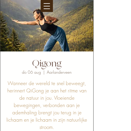
Qigong
do 06 aug
  |  
Aarlanderveen
Wanneer de wereld te snel beweegt,
herinnert QiGong je aan het ritme van
de natuur in jou. Vloeiende
bewegingen, verbonden aan je
ademhaling brengt jou terug in je
lichaam en je lichaam in zijn natuurlijke
stroom.