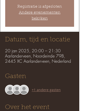
Registratie is afgesloten
Andere evenementen
bekijken
Datum, tijd en locatie
20 jan 2025, 20:00 – 21:30
Aarlanderveen, Noordeinde 79B,
2445 XC Aarlanderveen, Nederland
Gasten
+1 andere gasten
Over het event