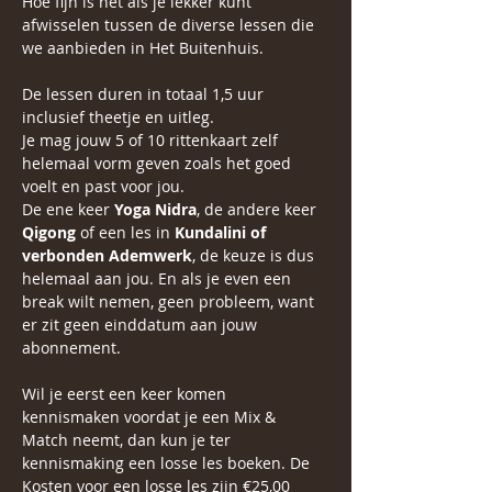
Hoe fijn is het als je lekker kunt 
afwisselen tussen de diverse lessen die 
we aanbieden in Het Buitenhuis.
De lessen duren in totaal 1,5 uur 
inclusief theetje en uitleg.
Je mag jouw 5 of 10 rittenkaart zelf 
helemaal vorm geven zoals het goed 
voelt en past voor jou.
De ene keer 
Yoga Nidra
, de andere keer 
Qigong
 of een les in 
Kundalini of 
verbonden Ademwerk
, de keuze is dus 
helemaal aan jou. En als je even een 
break wilt nemen, geen probleem, want 
er zit geen einddatum aan jouw 
abonnement.
Wil je eerst een keer komen 
kennismaken voordat je een Mix & 
Match neemt, dan kun je ter 
kennismaking een losse les boeken. De 
Kosten voor een losse les zijn €25,00