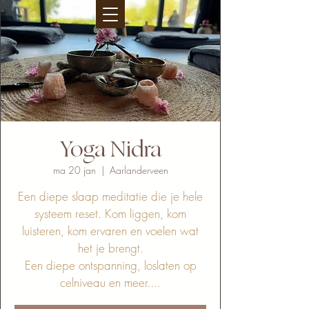
Yoga Nidra
ma 20 jan
  |  
Aarlanderveen
Een diepe slaap meditatie die je hele
systeem reset. Kom liggen, kom
luisteren, kom ervaren en voelen wat
het je brengt.
Een diepe ontspanning, loslaten op
celniveau en meer....