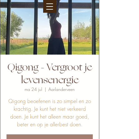
Qigong - Vergroot je
levensenergie
ma 24 jul
  |  
Aarlanderveen
Qigong beoefenen is zo simpel en zo
krachtig. Je kunt het niet verkeerd
doen. Je kunt het alleen maar goed,
beter en op je allerbest doen.