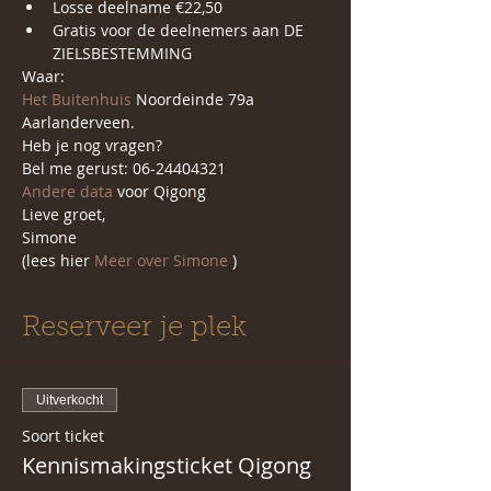
Losse deelname €22,50
Gratis voor de deelnemers aan DE 
ZIELSBESTEMMING
Waar: 
Het Buitenhuis 
Noordeinde 79a 
Aarlanderveen.
Heb je nog vragen?
Bel me gerust: 06-24404321
Andere data 
voor Qigong 
Lieve groet,
Simone 
(lees hier 
Meer over Simone 
)
Reserveer je plek
Uitverkocht
Soort ticket
Kennismakingsticket Qigong