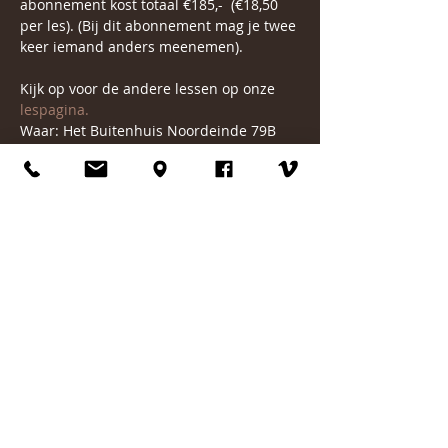
abonnement kost totaal €185,-  (€18,50 
per les). (Bij dit abonnement mag je twee 
keer iemand anders meenemen).
Kijk op voor de andere lessen op onze 
lespagina.
Waar: Het Buitenhuis Noordeinde 79B 
(achter 79A), Aarlanderveen.
Na aanmelding ontvang je van mij een 
tikkie voor het bedrag en is jouw plekje 
officieel gereserveerd. En zie ik je heel 
graag 17 oktober voor de eerste sessie 
van deze reeks.
Voor vragen: 06-24404321
Warme groet, Simone