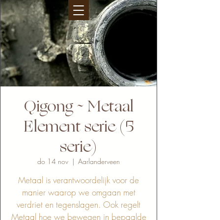
Qigong ~ Metaal
Element serie (5
serie)
do 14 nov
  |  
Aarlanderveen
Metaal is verantwoordelijk voor de
manier waarop we omgaan met
verdriet en tegenslagen. Ook regelt
Metaal hoe we bewegen in bepaalde