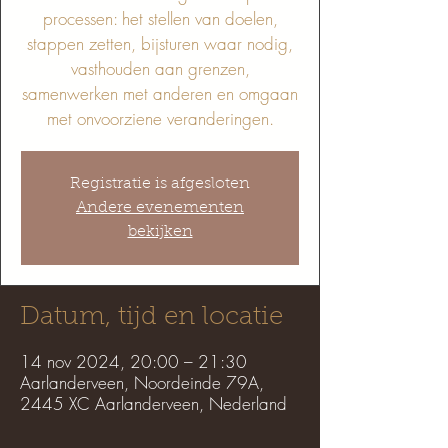
processen: het stellen van doelen,
stappen zetten, bijsturen waar nodig,
vasthouden aan grenzen,
samenwerken met anderen en omgaan
Registratie is afgesloten
Andere evenementen
bekijken
Datum, tijd en locatie
14 nov 2024, 20:00 – 21:30
Aarlanderveen, Noordeinde 79A,
2445 XC Aarlanderveen, Nederland