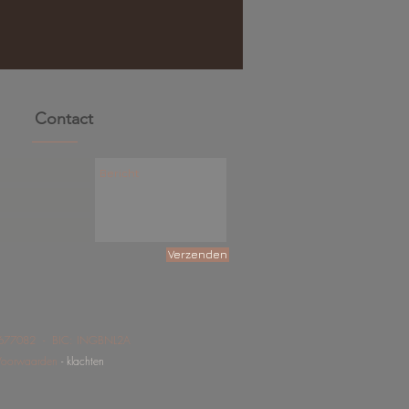
Contact
Verzenden
9677082 - BIC: INGBNL2A
e Voorwaarden
-
klachten