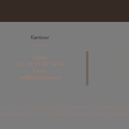
Kantoor
Mobiel:
+31 06 55 89 54 94
E-mail:
info@eqacademy.nl
onsultancy - BTW -id NL002055602B77 - K.v.K. 28098701 - IBAN: NL78INGB000
ite zijn exclusief 21% btw, mits het er duidelijk bij staat dat het inclusief is - Algemen