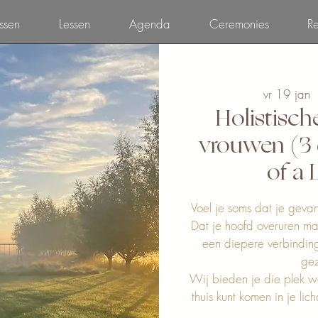
ssen
Lessen
Agenda
Ceremonies
Re
vr 19 jan
  
Holistisch
vrouwen (3 
of a 
Voel je soms dat je geva
Dat je hoofd overuren maak
een diepere verbinding 
ge
Wij bieden je die plek w
thuis kunt komen in je lic