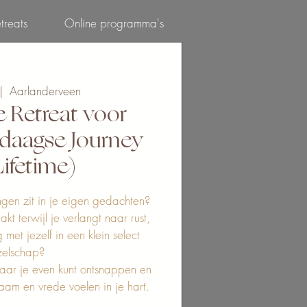
treats
Online programma's
Inloggen
|  
Aarlanderveen
e Retreat voor
daagse Journey
Lifetime)
ngen zit in je eigen gedachten?
t terwijl je verlangt naar rust,
met jezelf in een klein select
zelschap?
aar je even kunt ontsnappen en
haam en vrede voelen in je hart.