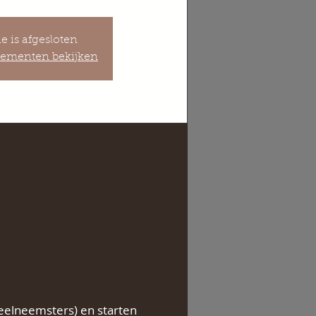
ie is afgesloten
ementen bekijken
eelneemsters) en starten