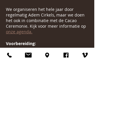
We organiseren het hele jaar door
regelmatig Adem Cirkels, maar we doen
het ook in combinatie met de Cacao
Ceremonie. Kijk voor meer informatie op
onze agenda.
Voorbereiding:
Zorg dat je minimaal 1.5 uur voor de
Adem Ceremonie niet meer gegeten
hebt.
Liefst ook niet te zwaar. Het ademt niet
fijn met een te volle maag.
Mocht je nog vragen hebben, laat dan
even van je horen.
Liefs Larissa
Mbl. 06 5589 5494