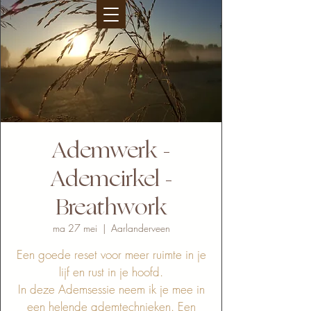
Ademwerk -
Ademcirkel -
Breathwork
ma 27 mei
  |  
Aarlanderveen
Een goede reset voor meer ruimte in je
lijf en rust in je hoofd.
In deze Ademsessie neem ik je mee in
een helende ademtechnieken. Een