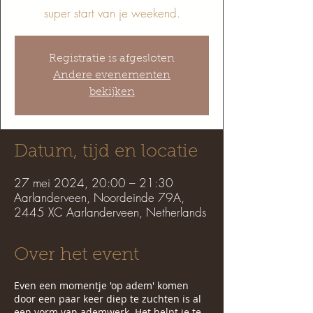
super start van je weekend.
Registratie is afgesloten
Andere evenementen
bekijken
Datum, tijd en locatie
27 mei 2024, 20:00 – 21:30
Aarlanderveen, Noordeinde 79A,
2445 XC Aarlanderveen, Netherlands
Over het event
Even een momentje 'op adem' komen
door een paar keer diep te zuchten is al
een vorm van ademwerk. Het helpt je te