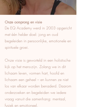
Onze oorsprong en visie
De EQ Academy werd in 2003 opgericht
met één helder doel: jong en oud
begeleiden in persoonlijke, emotionele en
spirituele groei.
Onze visie is geworteld in een holistische
kijk op het mens-zijn. Zolang we in dit
lichaam leven, vormen hart, hoofd en
lichaam een geheel – en kunnen ze niet
los van elkaar worden benaderd. Daarom
onderzoeken en begeleiden we iedere
vraag vanuit die samenhang: mentaal,
fysiek en emotioneel.