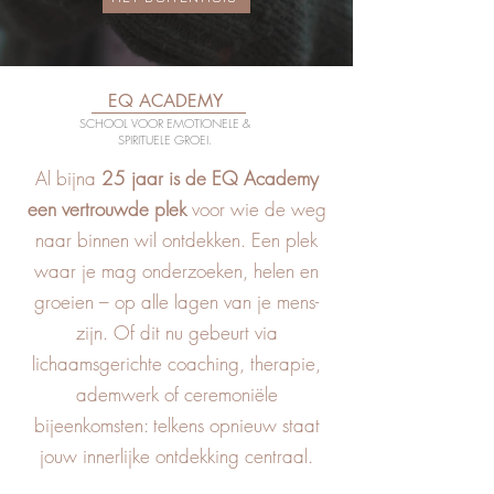
EQ ACADEMY
SCHOOL VOOR EMOTIONELE &
SPIRITUELE GROEI.
Al bijna
25 jaar is de EQ Academy
een vertrouwde plek
voor wie de weg
naar binnen wil ontdekken. Een plek
waar je mag onderzoeken, helen en
groeien – op alle lagen van je mens-
zijn. Of dit nu gebeurt via
lichaamsgerichte coaching, therapie,
ademwerk of ceremoniële
bijeenkomsten: telkens opnieuw staat
jouw innerlijke ontdekking centraal.