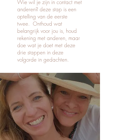
Wie wil je zijn in contact met
anderen? deze stap is een
optelling van de eerste
twee. Onthoud wat
belangrijk voor jou is, houd
rekening met anderen, maar
doe wat je doet met deze
drie stappen in deze
volgorde in gedachten.