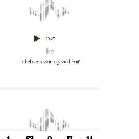
-00:27
Ilse
"Ik heb een warm gevuld hart"