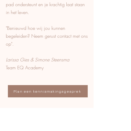
pad ondersteunt en je krachtig laat staan
in het leven.
"Benieuwd hoe wij jou kunnen
begeleiden? Neem gerust contact met ons
op".
Larissa Gies & Simone Steensma
Team EQ Academy
Plan een kennismakingsgesprek