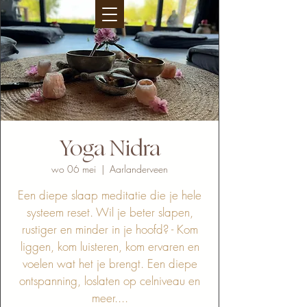
Yoga Nidra
wo 06 mei
  |  
Aarlanderveen
Een diepe slaap meditatie die je hele
systeem reset. Wil je beter slapen,
rustiger en minder in je hoofd? - Kom
liggen, kom luisteren, kom ervaren en
voelen wat het je brengt. Een diepe
ontspanning, loslaten op celniveau en
meer....