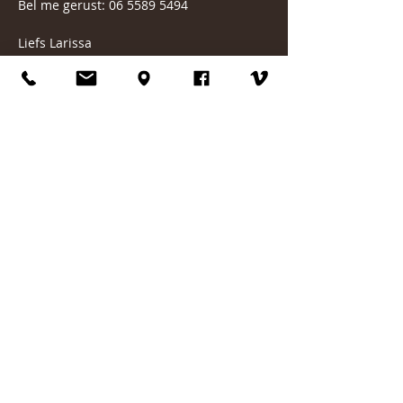
Bel me gerust: 06 5589 5494
Liefs Larissa
*Annuleringsvoorwaarden
Binnen 24 uur voor aanvang van de les 
wordt de les in rekening gebracht.
Als er minder dan twee deelnemers zijn, 
kan het zijn dat de les wordt 
geannuleerd.
Naar 
de agenda 
voor andere 
bijeenkomsten, sessies en ceremonies.
#yoganidra
#ontspanning
#alphenaandenrijn
#yoga
#nidra