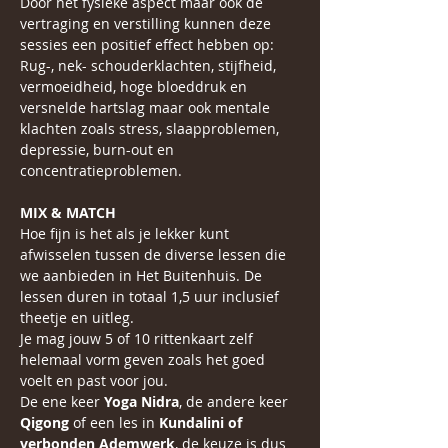
Door het fysieke aspect maar ook de 
vertraging en verstilling kunnen deze 
sessies een positief effect hebben op: 
Rug-, nek- schouderklachten, stijfheid, 
vermoeidheid, hoge bloeddruk en 
versnelde hartslag maar ook mentale 
klachten zoals stress, slaapproblemen, 
depressie, burn-out en 
concentratieproblemen.
MIX & MATCH
Hoe fijn is het als je lekker kunt 
afwisselen tussen de diverse lessen die 
we aanbieden in Het Buitenhuis. De 
lessen duren in totaal 1,5 uur inclusief 
theetje en uitleg.
Je mag jouw 5 of 10 rittenkaart zelf 
helemaal vorm geven zoals het goed 
voelt en past voor jou.
De ene keer 
Yoga Nidra
, de andere keer 
Qigong
 of een les in 
Kundalini of 
verbonden Ademwerk
, de keuze is dus 