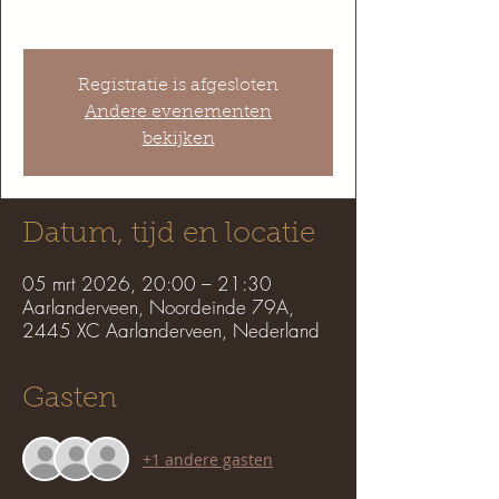
Registratie is afgesloten
Andere evenementen
bekijken
Datum, tijd en locatie
05 mrt 2026, 20:00 – 21:30
Aarlanderveen, Noordeinde 79A,
2445 XC Aarlanderveen, Nederland
Gasten
+1 andere gasten