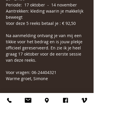
Periode:  17 oktober  -  14 november
Aantrekken: kleding waarin je makkelijk 
beweegt
Voor deze 5 reeks betaal je : € 92,50
Na aanmelding ontvang je van mij een 
tikkie voor het bedrag en is jouw plekje 
officieel gereserveerd. En zie ik je heel 
graag 17 oktober voor de eerste sessie 
van deze reeks.
Voor vragen: 06-24404321
Warme groet, Simone
Delen op social media