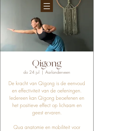
Qigong
do 24 jul
  |  
Aarlanderveen
De kracht van Qigong is de eenvoud
en effectiviteit van de oefeningen.
Iedereen kan Qigong beoefenen en
het positieve effect op lichaam en
geest ervaren.
Qua anatomie en mobiliteit voor