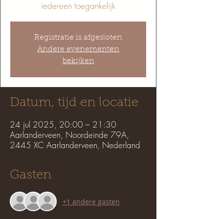
iedereen toegankelijk
Registratie is afgesloten
Andere evenementen
bekijken
Datum, tijd en locatie
24 jul 2025, 20:00 – 21:30
Aarlanderveen, Noordeinde 79A,
2445 XC Aarlanderveen, Nederland
Gasten
+1 andere gasten