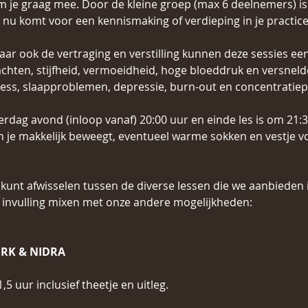
m je graag mee. Door de kleine groep (max 6 deelnemers) is 
e nu komt voor een kennismaking of verdieping in je practice
ar ook de vertraging en verstilling kunnen deze sessies een
achten, stijfheid, vermoeidheid, hoge bloeddruk en versneld
ress, slaapproblemen, depressie, burn-out en concentratie
rdag avond (inloop vanaf) 20:00 uur en einde les is om 21:3
n je makkelijk beweegt, eventueel warme sokken en vestje v
ker kunt afwisselen tussen de diverse lessen die we aanbieden 
invulling mixen met onze andere mogelijkheden:
RK & NIDRA
,5 uur inclusief theetje en uitleg.