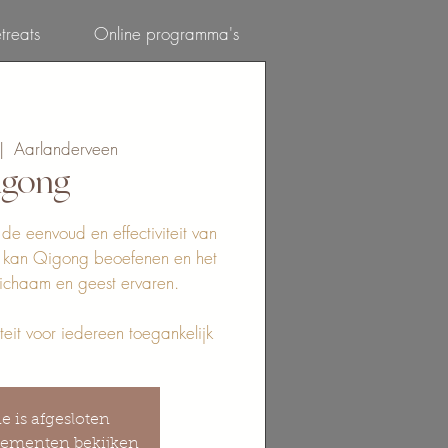
treats
Online programma's
Inloggen
|  
Aarlanderveen
igong
de eenvoud en effectiviteit van
n kan Qigong beoefenen en het
 lichaam en geest ervaren.
eit voor iedereen toegankelijk
ie is afgesloten
ementen bekijken