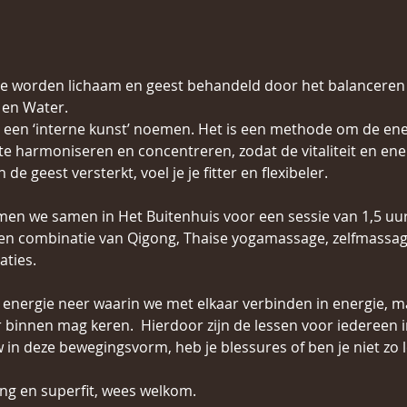
e worden lichaam en geest behandeld door het balanceren v
en Water.  
 een ‘interne kunst’ noemen. Het is een methode om de ene
e harmoniseren en concentreren, zodat de vitaliteit en ener
e geest versterkt, voel je je fitter en flexibeler.
en we samen in Het Buitenhuis voor een sessie van 1,5 uur
 een combinatie van Qigong, Thaise yogamassage, zelfmassage
ties.
 energie neer waarin we met elkaar verbinden in energie, m
r binnen mag keren.  Hierdoor zijn de lessen voor iedereen 
 in deze bewegingsvorm, heb je blessures of ben je niet zo 
ng en superfit, wees welkom.