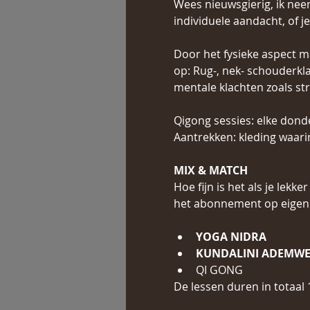
Wees nieuwsgierig, ik nee
individuele aandacht, of j
Door het fysieke aspect ma
op: Rug-, nek- schouderkl
mentale klachten zoals st
Qigong sessies: elke donde
Aantrekken: kleding waari
MIX & MATCH
Hoe fijn is het als je lek
het abonnement op eigen 
YOGA NIDRA
KUNDALINI ADEMWE
QI GONG
De lessen duren in totaal 1