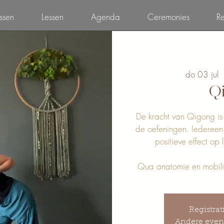
ssen
Lessen
Agenda
Ceremonies
Re
do 03 jul
  
Q
De kracht van Qigong is 
de oefeningen. Iederee
positieve effect op
Qua anatomie en mobilit
Registrat
Andere even