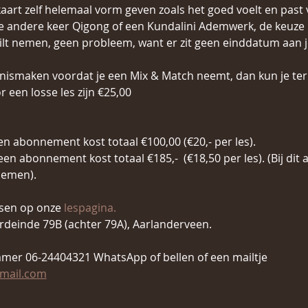
kaart zelf helemaal vorm geven zoals het goed voelt en past 
e andere keer Qigong of een Kundalini Ademwerk, de keuze i
wilt nemen, geen probleem, want er zit geen einddatum aa
nismaken voordat je een Mix & Match neemt, dan kun je ter
 een losse les zijn €25,00
een abonnement kost totaal €100,00 (€20,- per les).
 een abonnement kost totaal €185,-  (€18,50 per les). (Bij d
nemen).
ssen op onze 
lespagina.
deinde 79B (achter 79A), Aarlanderveen.
mer 06-24404321 WhatsApp of bellen of een mailtje 
mail.com