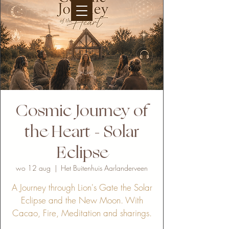
Cosmic Journey of
the Heart - Solar
Eclipse
wo 12 aug
  |  
Het Buitenhuis Aarlanderveen
A Journey through Lion's Gate the Solar
Eclipse and the New Moon. With
Cacao, Fire, Meditation and sharings.